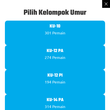
Pilih Kelompok Umur
KU-10
301
Pemain
KU-12 PA
274
Pemain
KU-12 PI
194
Pemain
KU-14 PA
314
Pemain