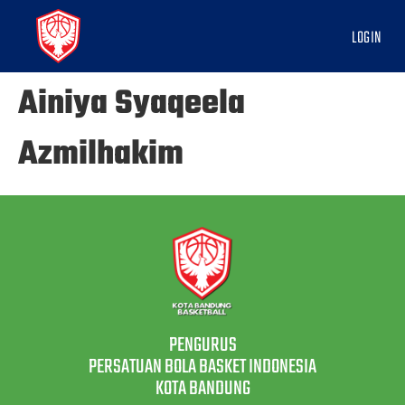
LOGIN
Ainiya Syaqeela
Azmilhakim
PENGURUS
PERSATUAN BOLA BASKET INDONESIA
KOTA BANDUNG