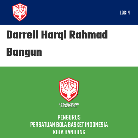
LOGIN
Darrell Harqi Rahmad
Bangun
PENGURUS
PERSATUAN BOLA BASKET INDONESIA
KOTA BANDUNG