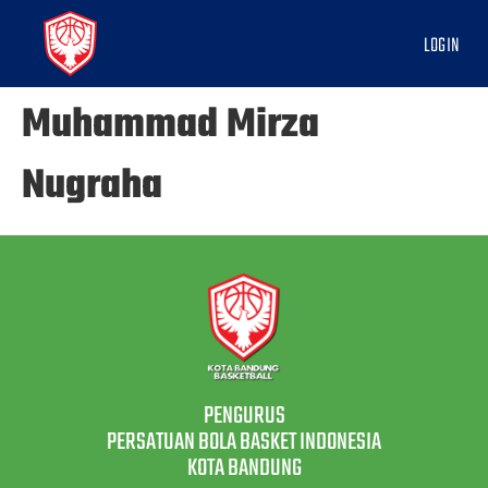
LOGIN
Muhammad Mirza
Nugraha
PENGURUS
PERSATUAN BOLA BASKET INDONESIA
KOTA BANDUNG