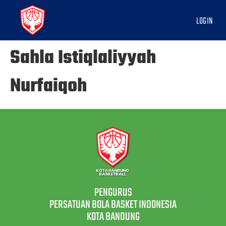
LOGIN
Sahla Istiqlaliyyah
Nurfaiqoh
PENGURUS
PERSATUAN BOLA BASKET INDONESIA
KOTA BANDUNG