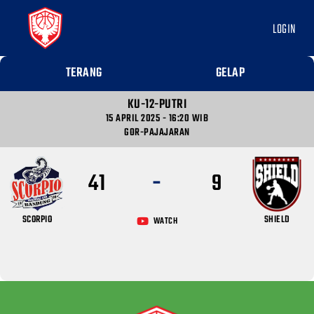
LOGIN
TERANG
GELAP
KU-12-PUTRI
15 APRIL 2025 - 16:20 WIB
GOR-PAJAJARAN
-
41
9
SCORPIO
SHIELD
WATCH