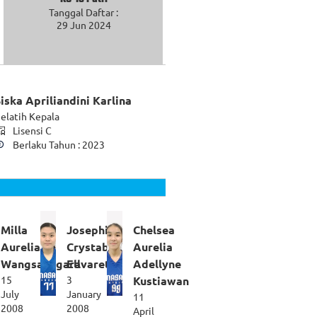
Tanggal Daftar :
29 Jun 2024
iska Apriliandini Karlina
elatih Kepala
Lisensi C
Berlaku Tahun : 2023
Milla
Josephine
Chelsea
Aurelia
Crystabel
Aurelia
Wangsanegara
Ellvaretta
Adellyne
15
3
Kustiawan
July
January
11
2008
2008
April