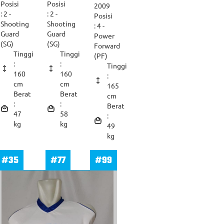
Posisi
Posisi
2009
: 2 -
: 2 -
Posisi
Shooting
Shooting
: 4 -
Guard
Guard
Power
(SG)
(SG)
Forward
Tinggi
Tinggi
(PF)
:
:
Tinggi
160
160
:
cm
cm
165
Berat
Berat
cm
:
:
Berat
47
58
:
kg
kg
49
kg
#35
#77
#99