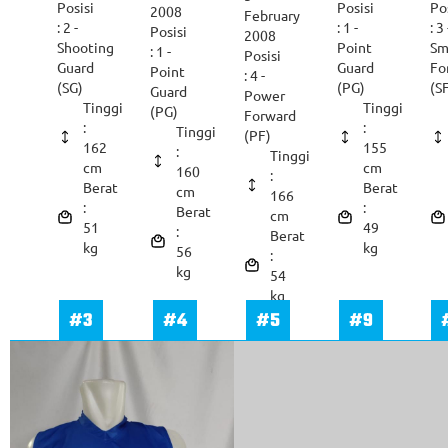
Posisi
Posisi
Po
2008
February
: 2 -
: 1 -
: 3 
Posisi
2008
Shooting
Point
Sm
: 1 -
Posisi
Guard
Guard
Fo
Point
: 4 -
(SG)
(PG)
(S
Guard
Power
Tinggi
Tinggi
(PG)
Forward
:
:
Tinggi
(PF)
162
155
:
Tinggi
cm
cm
160
:
Berat
Berat
cm
166
:
:
Berat
cm
51
49
:
Berat
kg
kg
56
:
kg
54
kg
#3
#4
#5
#9