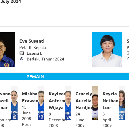
 July 2024
Eva Susanti
S
Pelatih Kepala
P
Lisensi B
Berlaku Tahun : 2024
PEMAIN
ovanna
Miskha
Kayleen
Gracelyn
Keyzia
zell
Erawan
Anfernee
Aurelia
Nethania
inar
15
Wijaya
Hardjono
Loe
June
8
24
3
2008
bruary
December
June
April
Posisi
08
2008
2009
2009