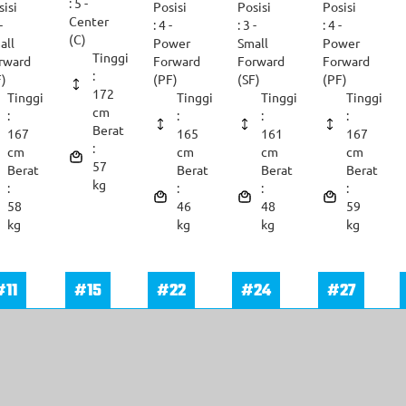
: 5 -
sisi
Posisi
Posisi
Posisi
Center
-
: 4 -
: 3 -
: 4 -
(C)
all
Power
Small
Power
Tinggi
rward
Forward
Forward
Forward
:
F)
(PF)
(SF)
(PF)
172
Tinggi
Tinggi
Tinggi
Tinggi
cm
:
:
:
:
Berat
167
165
161
167
:
cm
cm
cm
cm
57
Berat
Berat
Berat
Berat
kg
:
:
:
:
58
46
48
59
kg
kg
kg
kg
#11
#15
#22
#24
#27