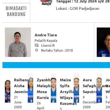
Tanggal : 12 July 2024
s/d
28
BIMASAKTI
Lokasi :
GOR Padjadjaran
BANDUNG
Andre Tiara
Pelatih Kepala
Lisensi B
Berlaku Tahun : 2018
Raihanum
Zyankha
Maiza
Aura
J
Aisha
Malayka
Syifa
Safaghassana
Ha
Jasmine
Mosa
Arsyilla
Saputra
W
21
Kurnia
Wijaya
9
5
June
December
Fe
26
Kusumah
2009
2009
20
April
5