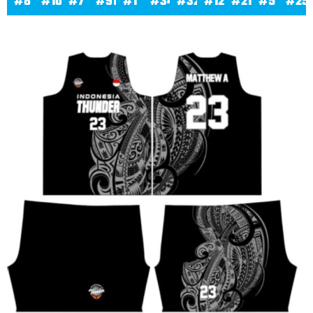
#8
#10
#7
#91
#1
#34
#32
#12
#21
#5
#25