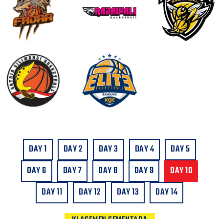
DAY 1
DAY 2
DAY 3
DAY 4
DAY 5
DAY 6
DAY 7
DAY 8
DAY 9
DAY 10
DAY 11
DAY 12
DAY 13
DAY 14