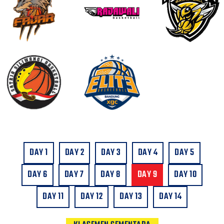
DAY 1
DAY 2
DAY 3
DAY 4
DAY 5
DAY 6
DAY 7
DAY 8
DAY 9
DAY 10
DAY 11
DAY 12
DAY 13
DAY 14